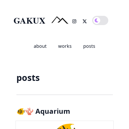
GAKUX
about
works
posts
posts
🐠🪸 Aquarium