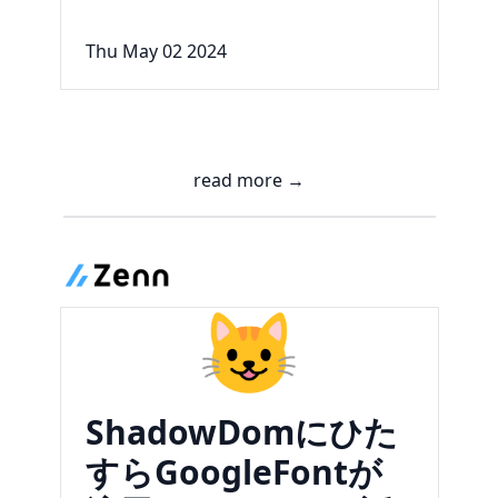
Thu May 02 2024
read more →
😺
ShadowDomにひた
すらGoogleFontが